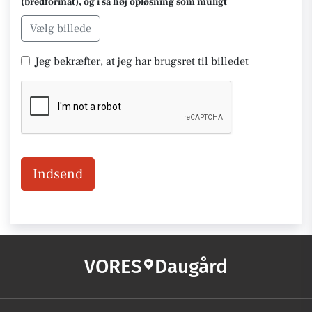
(bredformat), og i så høj opløsning som muligt
Vælg billede
Jeg bekræfter, at jeg har brugsret til billedet
Indsend
VORES
Daugård