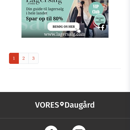
1
2
3
VORES
Daugård