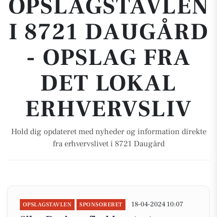
OPSLAGSTAVLEN
I 8721 DAUGÅRD
- OPSLAG FRA
DET LOKAL
ERHVERVSLIV
Hold dig opdateret med nyheder og information direkte
fra erhvervslivet i 8721 Daugård
18-04-2024 10:07
OPSLAGSTAVLEN
SPONSORERET