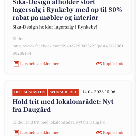
Sika-Design afholder stort
lagersalg i Rynkeby med op til 80%
rabat på møbler og interiør
Sika-Design holder lagersalg i Rynkeby!
Kilde:
https://www.facebook.com/594037299428722/posts/8187961
90286164
Læs hele artiklen her
Kopiér link
14-04-2023 10:06
OPSLAGSTAVLEN
SPONSORERET
Hold trit med lokalområdet: Nyt
fra Daugård
Kilde: Hold trit med lokalområdet: Nyt fra Daugård
Læs hele artiklen her
Kopiér link