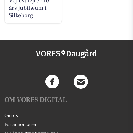
Vejfest fejrer 10-
års jubilæum i
Silkeborg
VORES
Daugård
OM VORES DIGITAL
Om os
For annoncører