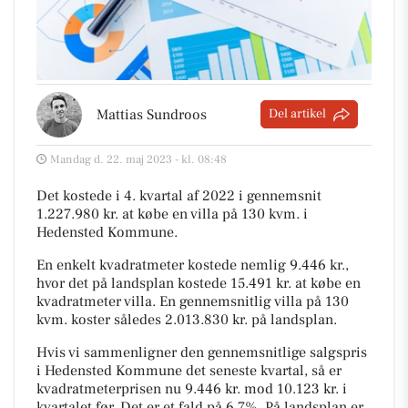
Mattias Sundroos
Del artikel
Mandag d. 22. maj 2023 - kl. 08:48
Det kostede i 4. kvartal af 2022 i gennemsnit
1.227.980 kr. at købe en villa på 130 kvm. i
Hedensted Kommune.
En enkelt kvadratmeter kostede nemlig 9.446 kr.,
hvor det på landsplan kostede 15.491 kr. at købe en
kvadratmeter villa. En gennemsnitlig villa på 130
kvm. koster således 2.013.830 kr. på landsplan.
Hvis vi sammenligner den gennemsnitlige salgspris
i Hedensted Kommune det seneste kvartal, så er
kvadratmeterprisen nu 9.446 kr. mod 10.123 kr. i
kvartalet før. Det er et fald på 6,7%. På landsplan er