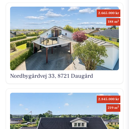
2.665.000 kr
2
188 m
Nordbygårdvej 33, 8721 Daugård
2.845.000 kr
2
219 m