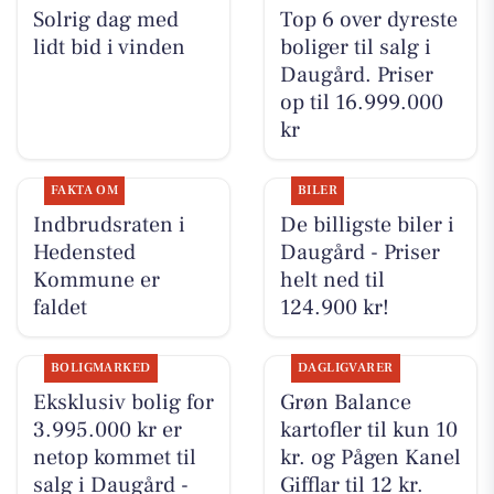
Solrig dag med
Top 6 over dyreste
lidt bid i vinden
boliger til salg i
Daugård. Priser
op til 16.999.000
kr
FAKTA OM
BILER
Indbrudsraten i
De billigste biler i
Hedensted
Daugård - Priser
Kommune er
helt ned til
faldet
124.900 kr!
BOLIGMARKED
DAGLIGVARER
Eksklusiv bolig for
Grøn Balance
3.995.000 kr er
kartofler til kun 10
netop kommet til
kr. og Pågen Kanel
salg i Daugård -
Gifflar til 12 kr.