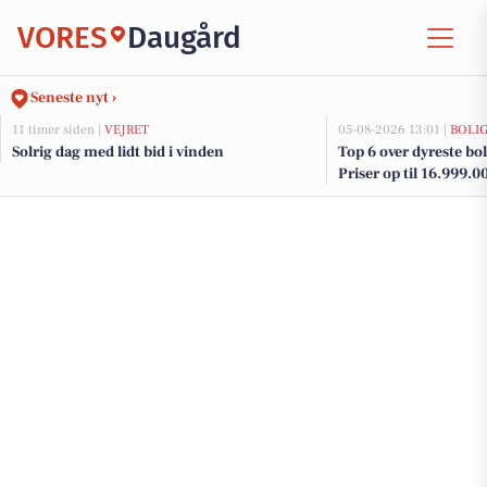
VORES
Daugård
Seneste nyt ›
11 timer siden |
VEJRET
05-08-2026 13:01 |
BOLI
Solrig dag med lidt bid i vinden
Top 6 over dyreste bol
Priser op til 16.999.0