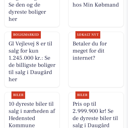
Se den og de
hos Min Købmand
dyreste boliger
her
BOLIGMARKED
LOKALT NYT
Gl Vejlevej 8 er til
Betaler du for
salg for kun
meget for dit
1.245.000 kr.: Se
internet?
de billigste boliger
til salg i Daugård
her
BILER
BILER
10 dyreste biler til
Pris op til
salg i nærheden af
2.999.900 kr! Se
Hedensted
de dyreste biler til
Kommune
salg i Daugård