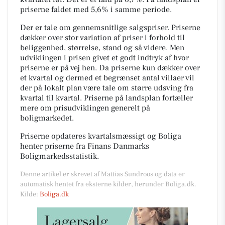
priserne faldet med 5,6% i samme periode.
Der er tale om gennemsnitlige salgspriser. Priserne
dækker over stor variation af priser i forhold til
beliggenhed, størrelse, stand og så videre. Men
udviklingen i prisen givet et godt indtryk af hvor
priserne er på vej hen. Da priserne kun dækker over
et kvartal og dermed et begrænset antal villaer vil
der på lokalt plan være tale om større udsving fra
kvartal til kvartal. Priserne på landsplan fortæller
mere om prisudviklingen generelt på
boligmarkedet.
Priserne opdateres kvartalsmæssigt og Boliga
henter priserne fra Finans Danmarks
Boligmarkedsstatistik.
Denne artikel er skrevet af Mattias Sundroos og data er
automatisk hentet fra eksterne kilder, herunder Boliga.dk.
Kilde:
Boliga.dk