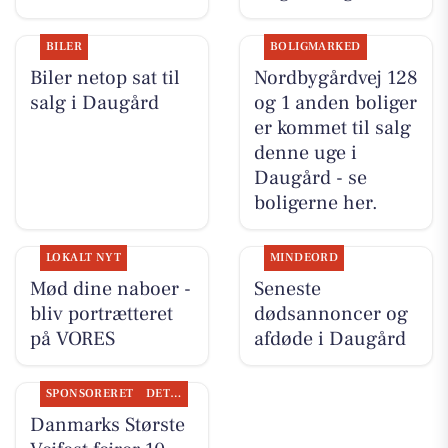
BILER
BOLIGMARKED
Biler netop sat til
Nordbygårdvej 128
salg i Daugård
og 1 anden boliger
er kommet til salg
denne uge i
Daugård - se
boligerne her.
LOKALT NYT
MINDEORD
Mød dine naboer -
Seneste
bliv portrætteret
dødsannoncer og
på VORES
afdøde i Daugård
SPONSORERET
DET SKER
Danmarks Største