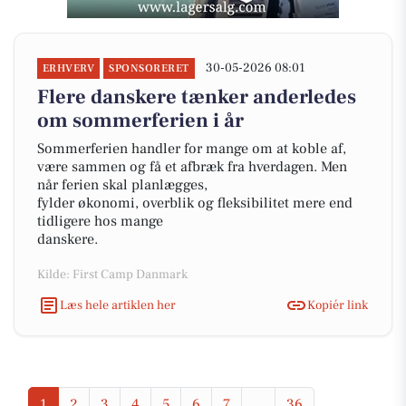
30-05-2026 08:01
ERHVERV
SPONSORERET
Flere danskere tænker anderledes
om sommerferien i år
Sommerferien handler for mange om at koble af,
være sammen og få et afbræk fra hverdagen. Men
når ferien skal planlægges,
fylder økonomi, overblik og fleksibilitet mere end
tidligere hos mange
danskere.
Kilde: First Camp Danmark
Læs hele artiklen her
Kopiér link
1
2
3
4
5
6
7
...
36