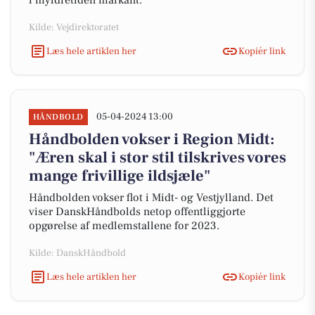
i myldretiden markant.
Kilde: Vejdirektoratet
Læs hele artiklen her
Kopiér link
05-04-2024 13:00
HÅNDBOLD
Håndbolden vokser i Region Midt:
"Æren skal i stor stil tilskrives vores
mange frivillige ildsjæle"
Håndbolden vokser flot i Midt- og Vestjylland. Det
viser DanskHåndbolds netop offentliggjorte
opgørelse af medlemstallene for 2023.
Kilde: DanskHåndbold
Læs hele artiklen her
Kopiér link