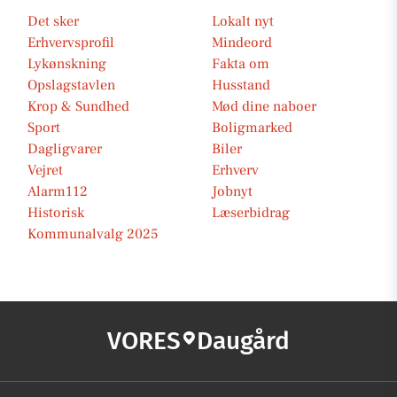
Det sker
Lokalt nyt
Erhvervsprofil
Mindeord
Lykønskning
Fakta om
Opslagstavlen
Husstand
Krop & Sundhed
Mød dine naboer
Sport
Boligmarked
Dagligvarer
Biler
Vejret
Erhverv
Alarm112
Jobnyt
Historisk
Læserbidrag
Kommunalvalg 2025
VORES
Daugård