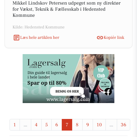
Mikkel Lindskov Petersen udpeget som ny direktør
for Vækst, Teknik & Fællesskab i Hedensted
Kommune
Kilde: Hedensted Kommune
Læs hele artiklen her
Kopiér link
1
...
4
5
6
7
8
9
10
...
36