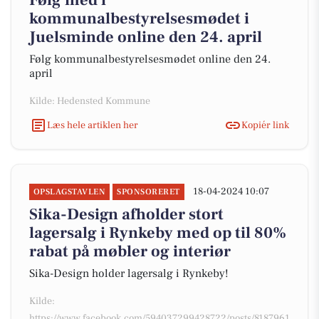
Følg med i
kommunalbestyrelsesmødet i
Juelsminde online den 24. april
Følg kommunalbestyrelsesmødet online den 24.
april
Kilde: Hedensted Kommune
Læs hele artiklen her
Kopiér link
18-04-2024 10:07
OPSLAGSTAVLEN
SPONSORERET
Sika-Design afholder stort
lagersalg i Rynkeby med op til 80%
rabat på møbler og interiør
Sika-Design holder lagersalg i Rynkeby!
Kilde:
https://www.facebook.com/594037299428722/posts/8187961