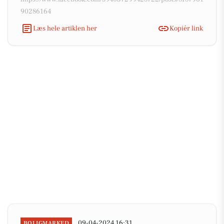
90286164
Læs hele artiklen her
Kopiér link
09-04-2024 16:31
BOLIGMARKED