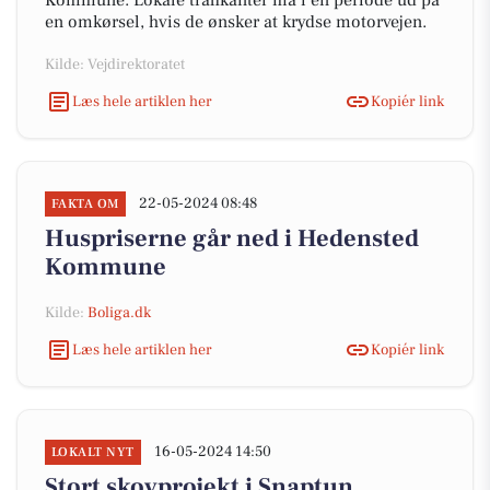
Kommune. Lokale trafikanter må i en periode ud på
en omkørsel, hvis de ønsker at krydse motorvejen.
Kilde: Vejdirektoratet
Læs hele artiklen her
Kopiér link
22-05-2024 08:48
FAKTA OM
Huspriserne går ned i Hedensted
Kommune
Kilde:
Boliga.dk
Læs hele artiklen her
Kopiér link
16-05-2024 14:50
LOKALT NYT
Stort skovprojekt i Snaptun