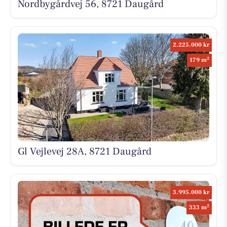
Nordbygårdvej 56, 8721 Daugård
2.225.000 kr
2
179 m
Gl Vejlevej 28A, 8721 Daugård
3.995.000 kr
2
333 m