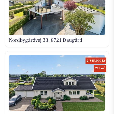
Nordbygårdvej 33, 8721 Daugård
2.845.000 kr
2
219 m