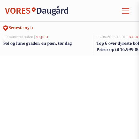
VORES
Daugård
Seneste nyt ›
29 minutter siden |
VEJRET
05-08-2026 13:01 |
BOLI
Sol og lune grader: en pæn, tør dag
Top 6 over dyreste bol
Priser op til 16.999.0