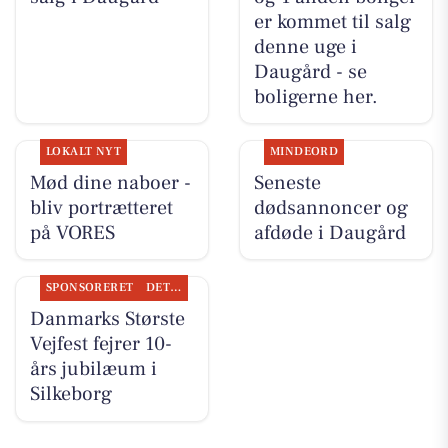
er kommet til salg
denne uge i
Daugård - se
boligerne her.
LOKALT NYT
MINDEORD
Mød dine naboer -
Seneste
bliv portrætteret
dødsannoncer og
på VORES
afdøde i Daugård
SPONSORERET
DET SKER
Danmarks Største
Vejfest fejrer 10-
års jubilæum i
Silkeborg