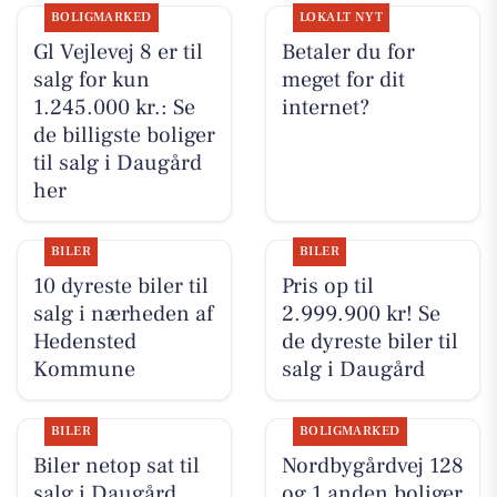
BOLIGMARKED
LOKALT NYT
Gl Vejlevej 8 er til
Betaler du for
salg for kun
meget for dit
1.245.000 kr.: Se
internet?
de billigste boliger
til salg i Daugård
her
BILER
BILER
10 dyreste biler til
Pris op til
salg i nærheden af
2.999.900 kr! Se
Hedensted
de dyreste biler til
Kommune
salg i Daugård
BILER
BOLIGMARKED
Biler netop sat til
Nordbygårdvej 128
salg i Daugård
og 1 anden boliger