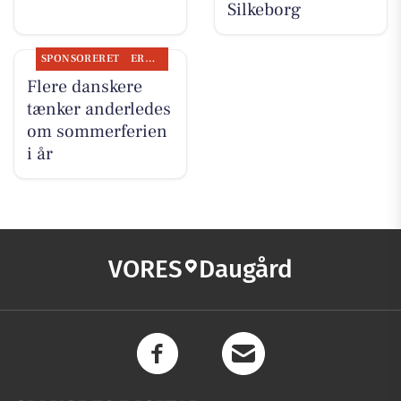
Silkeborg
SPONSORERET
ERHVERV
Flere danskere
tænker anderledes
om sommerferien
i år
VORES
Daugård