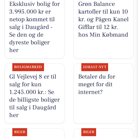
Eksklusiv bolig for
Grøn Balance
3.995.000 kr er
kartofler til kun 10
netop kommet til
kr. og Pågen Kanel
salg i Daugård -
Gifflar til 12 kr.
Se den og de
hos Min Købmand
dyreste boliger
her
BOLIGMARKED
LOKALT NYT
Gl Vejlevej 8 er til
Betaler du for
salg for kun
meget for dit
1.245.000 kr.: Se
internet?
de billigste boliger
til salg i Daugård
her
BILER
BILER