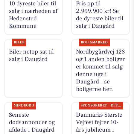
10 dyreste biler til
Pris op til
salg i nærheden af
2.999.900 kr! Se
Hedensted
de dyreste biler til
Kommune
salg i Daugård
BILER
BOLIGMARKED
Biler netop sat til
Nordbygårdvej 128
salg i Daugård
og 1 anden boliger
er kommet til salg
denne uge i
Daugård - se
boligerne her.
MINDEORD
SPONSORERET
DET SKER
Seneste
Danmarks Største
dødsannoncer og
Vejfest fejrer 10-
afdøde i Daugård
års jubilæum i