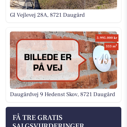
Gl Vejlevej 28A, 8721 Daugård
3.995.000 kr
2
333 m
Daugårdvej 9 Hedenst Skov, 8721 Daugård
FÅ TRE GRATIS
SALGSVURDERINGER