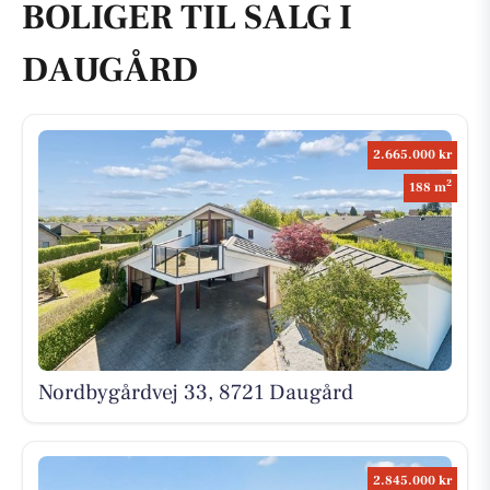
BOLIGER TIL SALG I
DAUGÅRD
2.665.000 kr
2
188 m
Nordbygårdvej 33, 8721 Daugård
2.845.000 kr