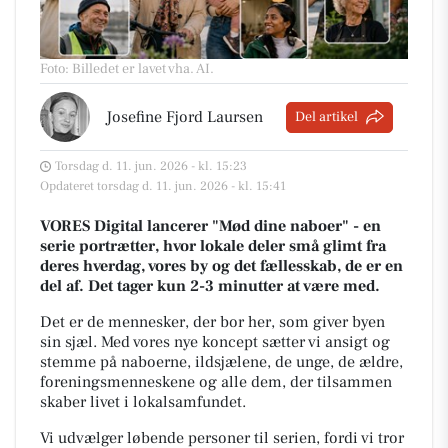
Foto: Billedet er lavet vha. AI
.
Josefine Fjord Laursen
Del artikel
Torsdag d. 11. jun. 2026 - kl. 15:23
Opdateret torsdag d. 11. jun. 2026 - kl. 15:41
VORES Digital lancerer "Mød dine naboer" - en
serie portrætter, hvor lokale deler små glimt fra
deres hverdag, vores by og det fællesskab, de er en
del af. Det tager kun 2-3 minutter at være med.
Det er de mennesker, der bor her, som giver byen
sin sjæl.
Med vores nye koncept sætter vi ansigt og
stemme på naboerne, ildsjælene, de unge, de ældre,
foreningsmenneskene og alle dem, der tilsammen
skaber livet i lokalsamfundet.
Vi udvælger løbende personer til serien, fordi vi tror