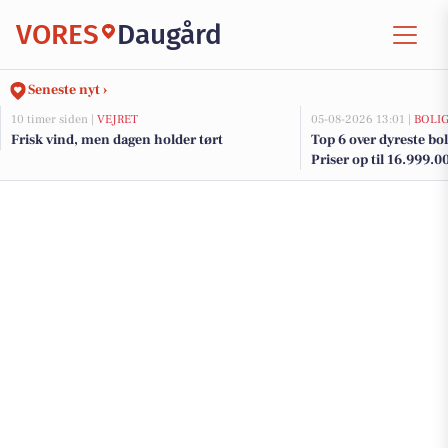
VORES
Daugård
Seneste nyt ›
10 timer siden |
VEJRET
05-08-2026 13:01 |
BOLI
Frisk vind, men dagen holder tørt
Top 6 over dyreste bol
Priser op til 16.999.0