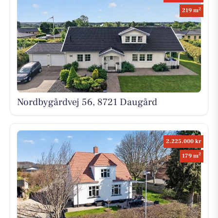
2
219 m
Nordbygårdvej 56, 8721 Daugård
2.225.000 kr
2
179 m