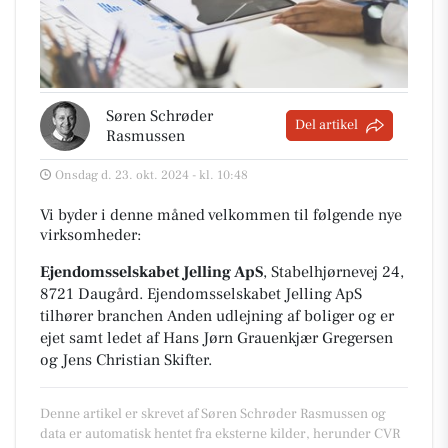
Søren Schrøder
Del artikel
Rasmussen
Onsdag d. 23. okt. 2024 - kl. 10:48
Vi byder i denne måned velkommen til følgende nye
virksomheder:
Ejendomsselskabet Jelling ApS
, Stabelhjørnevej 24,
8721 Daugård
.
Ejendomsselskabet Jelling ApS
tilhører branchen
Anden udlejning af boliger
og er
ejet samt ledet af Hans Jørn Grauenkjær Gregersen
og Jens Christian Skifter.
Denne artikel er skrevet af Søren Schrøder Rasmussen og
data er automatisk hentet fra eksterne kilder, herunder CVR