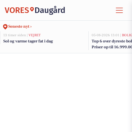
VORES
Daugård
Seneste nyt ›
13 timer siden |
VEJRET
05-08-2026 13:01 |
BOLI
Sol og varme tager fat i dag
Top 6 over dyreste bol
Priser op til 16.999.0