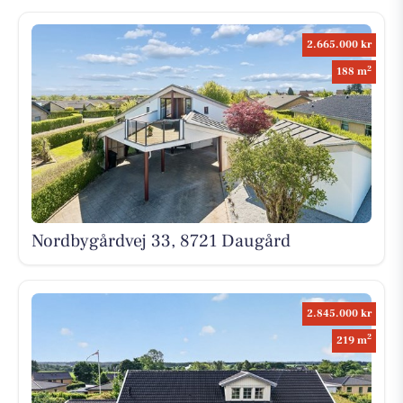
2.665.000 kr
2
188 m
Nordbygårdvej 33, 8721 Daugård
2.845.000 kr
2
219 m