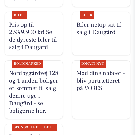
BILER
BILER
Pris op til
Biler netop sat til
2.999.900 kr! Se
salg i Daugård
de dyreste biler til
salg i Daugård
BOLIGMARKED
LOKALT NYT
Nordbygårdvej 128
Mød dine naboer -
og 1 anden boliger
bliv portrætteret
er kommet til salg
på VORES
denne uge i
Daugård - se
boligerne her.
SPONSORERET
DET SKER