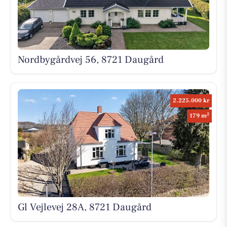
Nordbygårdvej 56, 8721 Daugård
2.225.000 kr
2
179 m
Gl Vejlevej 28A, 8721 Daugård