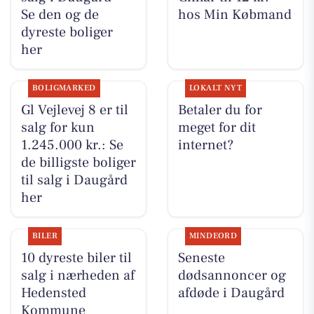
Se den og de
hos Min Købmand
dyreste boliger
her
BOLIGMARKED
LOKALT NYT
Gl Vejlevej 8 er til
Betaler du for
salg for kun
meget for dit
1.245.000 kr.: Se
internet?
de billigste boliger
til salg i Daugård
her
BILER
MINDEORD
10 dyreste biler til
Seneste
salg i nærheden af
dødsannoncer og
Hedensted
afdøde i Daugård
Kommune