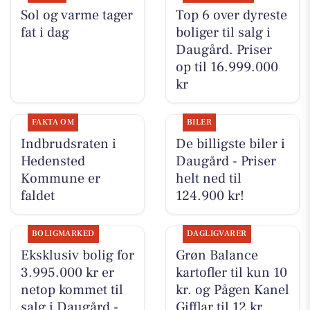
Sol og varme tager
Top 6 over dyreste
fat i dag
boliger til salg i
Daugård. Priser
op til 16.999.000
kr
FAKTA OM
BILER
Indbrudsraten i
De billigste biler i
Hedensted
Daugård - Priser
Kommune er
helt ned til
faldet
124.900 kr!
BOLIGMARKED
DAGLIGVARER
Eksklusiv bolig for
Grøn Balance
3.995.000 kr er
kartofler til kun 10
netop kommet til
kr. og Pågen Kanel
salg i Daugård -
Gifflar til 12 kr.