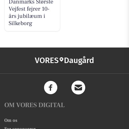
Danmarks Største
Vejfest fejrer 10-
års jubilæum i
Silkeborg
VORES
Daugård
OM VORES DIGITAL
Om os
For annoncører